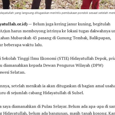
i Hidayatullah yang langsung ditugaskan merintis pembukaan pondok sesaat setelah men
atullah.or.id) —
Belum juga kering janur kuning, begitulah
a Arjun harus memboyong istrinya ke lokasi tugas dakwahnya us
kahan Mubarokah 43 pasang di Gunung Tembak, Balikpapan,
r beberapa waktu lalu.
ri Sekolah Tinggi Ilmu Ekonomi (STIE) Hidayatullah Depok, pri
itu diamanahkan kepada Dewan Pengurus Wilayah (DPW)
awesi Selatan.
ya, setelah menikah ia akan ditugaskan di bagian amal usaha
ru di sejumlah cabang Hidayatullah di Sulsel.
saya diamanahkan di Pulau Selayar. Belum ada apa-apa di san
g Hidayatullah, belum ada bangunan, masih tanah kosong. Ka