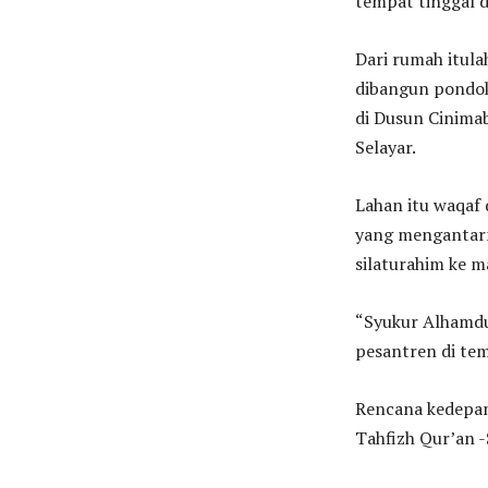
tempat tinggal d
Dari rumah itulah
dibangun pondok
di Dusun Cinima
Selayar.
Lahan itu waqaf 
yang mengantarny
silaturahim ke 
“Syukur Alhamdu
pesantren di tem
Rencana kedepan
Tahfizh Qur’an 