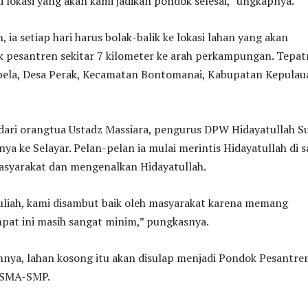
i lokasi yang akan kami jadikan pondok selesai,” ungkapnya.
, ia setiap hari harus bolak-balik ke lokasi lahan yang akan
 pesantren sekitar 7 kilometer ke arah perkampungan. Tepat
bela, Desa Perak, Kecamatan Bontomanai, Kabupatan Kepulau
dari orangtua Ustadz Massiara, pengurus DPW Hidayatullah Su
a ke Selayar. Pelan-pelan ia mulai merintis Hidayatullah di s
masyarakat dan mengenalkan Hidayatullah.
liah, kami disambut baik oleh masyarakat karena memang
pat ini masih sangat minim,” pungkasnya.
nya, lahan kosong itu akan disulap menjadi Pondok Pesantre
-SMA-SMP.