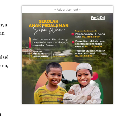
- Advertisement -
nya
an
lsel
ana,
n