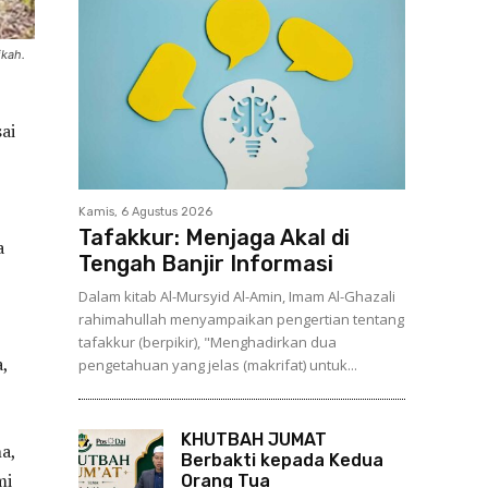
ikah.
ai
Kamis, 6 Agustus 2026
Tafakkur: Menjaga Akal di
a
Tengah Banjir Informasi
Dalam kitab Al-Mursyid Al-Amin, Imam Al-Ghazali
rahimahullah menyampaikan pengertian tentang
tafakkur (berpikir), "Menghadirkan dua
,
pengetahuan yang jelas (makrifat) untuk...
KHUTBAH JUMAT
a,
Berbakti kepada Kedua
mi
Orang Tua