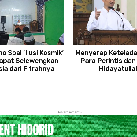
o Soal ‘Ilusi Kosmik’
Menyerap Ketelada
apat Selewengkan
Para Perintis dan
ia dari Fitrahnya
Hidayatulla
- Advertisement -