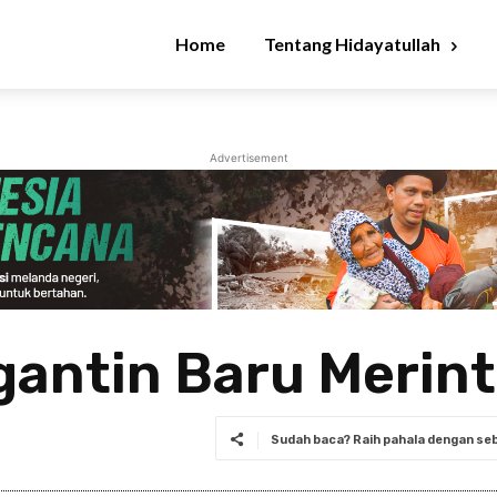
Home
Tentang Hidayatullah
Advertisement
antin Baru Merint
Sudah baca? Raih pahala dengan seba