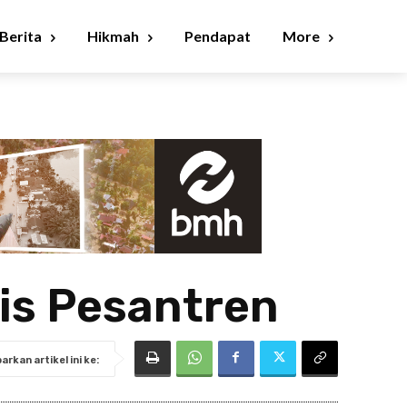
Berita
Hikmah
Pendapat
More
is Pesantren
rkan artikel ini ke: