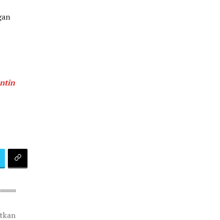
gan
ntin
atkan