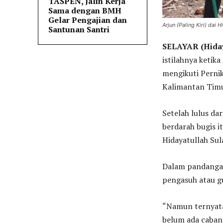
TASPEN, Jalin Kerja
Sama dengan BMH
Gelar Pengajian dan
Arjun (Paling Kiri) da
Santunan Santri
SELAYAR (Hiday
istilahnya ketik
mengikuti Perni
Kalimantan Timu
Setelah lulus da
berdarah bugis 
Hidayatullah Sul
Dalam pandangann
pengasuh atau gu
“Namun ternyata 
belum ada caban