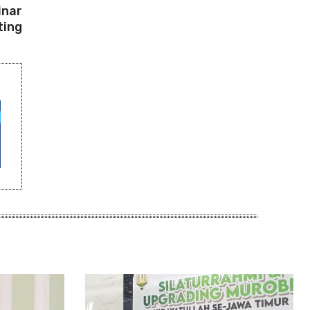
inar
ting