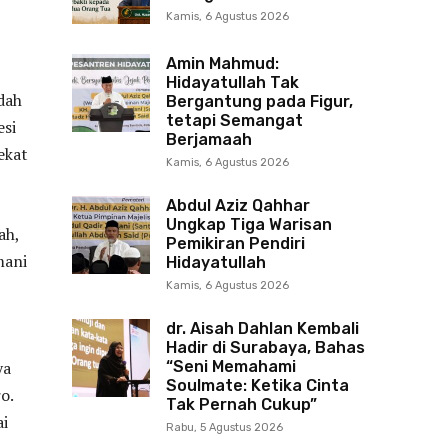
Kamis, 6 Agustus 2026
Amin Mahmud:
Hidayatullah Tak
dah
Bergantung pada Figur,
tetapi Semangat
esi
Berjamaah
ekat
Kamis, 6 Agustus 2026
Abdul Aziz Qahhar
Ungkap Tiga Warisan
ah,
Pemikiran Pendiri
mani
Hidayatullah
Kamis, 6 Agustus 2026
dr. Aisah Dahlan Kembali
Hadir di Surabaya, Bahas
ya
“Seni Memahami
Soulmate: Ketika Cinta
o.
Tak Pernah Cukup”
ai
Rabu, 5 Agustus 2026