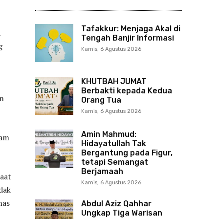
Tafakkur: Menjaga Akal di
a
Tengah Banjir Informasi
g
Kamis, 6 Agustus 2026
KHUTBAH JUMAT
Berbakti kepada Kedua
an
Orang Tua
Kamis, 6 Agustus 2026
Amin Mahmud:
ham
Hidayatullah Tak
Bergantung pada Figur,
tetapi Semangat
Berjamaah
aat
Kamis, 6 Agustus 2026
idak
nas
Abdul Aziz Qahhar
Ungkap Tiga Warisan