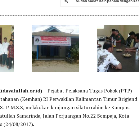
Sudah baca? Raih pahala dengan seba
ayatullah.or.id) –
Pejabat Pelaksana Tugas Pokok (PTP)
tahanan (Kemhan) RI Perwakilan Kalimantan Timur Brigjend
.IP. M.S.S, melakukan kunjungan silaturrahim ke Kampus
atullah Samarinda, Jalan Perjuangan No.22 Sempaja, Kota
s (24/08/2017).