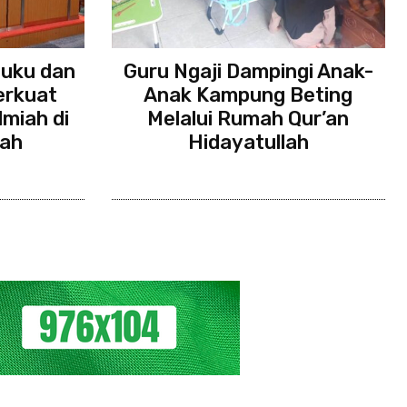
Buku dan
Guru Ngaji Dampingi Anak-
erkuat
Anak Kampung Beting
lmiah di
Melalui Rumah Qur’an
lah
Hidayatullah