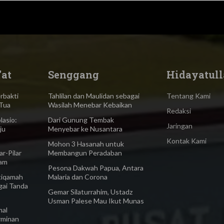
'at
Senggang
Hidayatull
bakti
Tahlilan dan Maulidan sebagai
Tentang Kami
Tua
Wasilah Menebar Kebaikan
Redaksi
asio:
Dari Gunung Tembak
Jaringan
ju
Menyebar ke Nusantara
Kontak Kami
Mohon 3 Hasanah untuk
-Pilar
Membangun Peradaban
lam
Pesona Dakwah Papua, Antara
iqamah
Malaria dan Corona
gai Tanda
Gemar Silaturrahim, Ustadz
Usman Palese Mau Ikut Munas
al
rminan