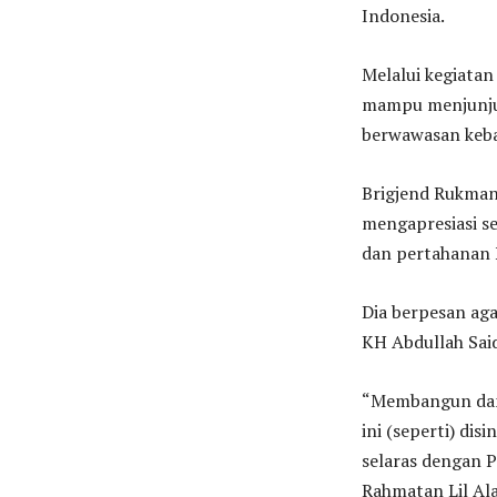
Indonesia.
Melalui kegiata
mampu menjunjun
berwawasan keba
Brigjend Rukman 
mengapresiasi s
dan pertahanan 
Dia berpesan aga
KH Abdullah Sa
“Membangun dan
ini (seperti) di
selaras dengan P
Rahmatan Lil Ala