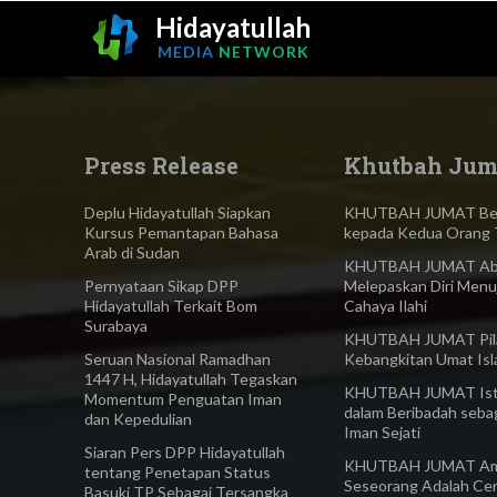
Hidayatullah
MEDIA
NETWORK
Press Release
Khutbah Jum
Deplu Hidayatullah Siapkan
KHUTBAH JUMAT Ber
Kursus Pemantapan Bahasa
kepada Kedua Orang 
Arab di Sudan
KHUTBAH JUMAT Abl
Pernyataan Sikap DPP
Melepaskan Diri Menu
Hidayatullah Terkait Bom
Cahaya Ilahi
Surabaya
KHUTBAH JUMAT Pilar
Seruan Nasional Ramadhan
Kebangkitan Umat Is
1447 H, Hidayatullah Tegaskan
KHUTBAH JUMAT Ist
Momentum Penguatan Iman
dalam Beribadah seba
dan Kepedulian
Iman Sejati
Siaran Pers DPP Hidayatullah
KHUTBAH JUMAT Am
tentang Penetapan Status
Seseorang Adalah Ce
Basuki TP Sebagai Tersangka