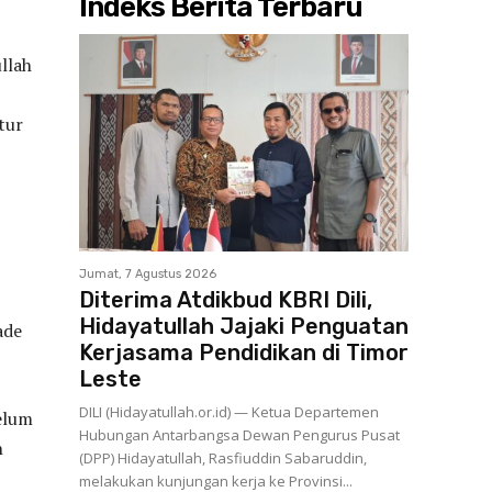
Indeks Berita Terbaru
llah
,
tur
Jumat, 7 Agustus 2026
Diterima Atdikbud KBRI Dili,
Hidayatullah Jajaki Penguatan
ade
Kerjasama Pendidikan di Timor
Leste
DILI (Hidayatullah.or.id) — Ketua Departemen
elum
Hubungan Antarbangsa Dewan Pengurus Pusat
n
(DPP) Hidayatullah, Rasfiuddin Sabaruddin,
melakukan kunjungan kerja ke Provinsi...