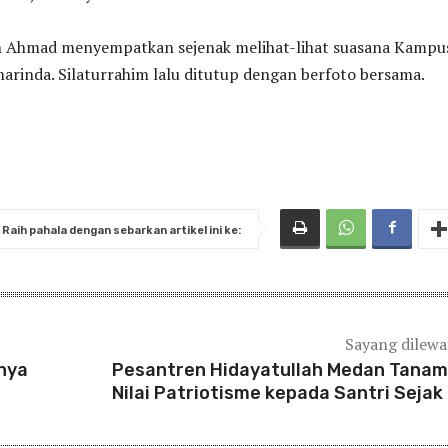
 Ahmad menyempatkan sejenak melihat-lihat suasana Kampu
arinda. Silaturrahim lalu ditutup dengan berfoto bersama.
Raih pahala dengan sebarkan artikel ini ke:
Sayang dilew
nya
Pesantren Hidayatullah Medan Tana
Nilai Patriotisme kepada Santri Sejak 