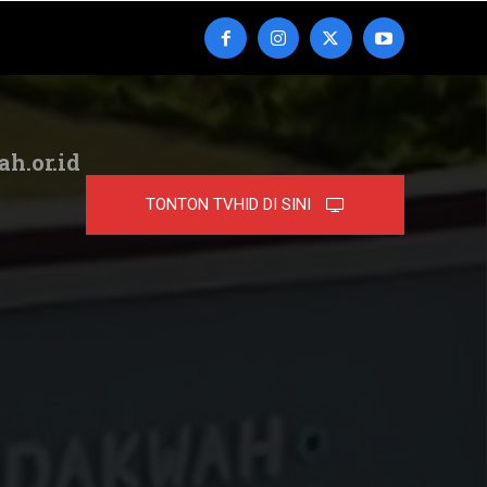
ah.or.id
TONTON TVHID DI SINI