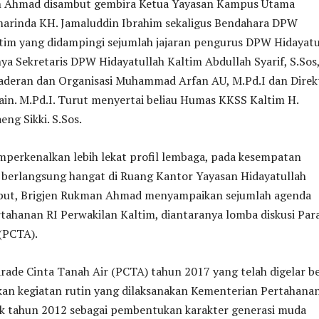
n Ahmad disambut gembira Ketua Yayasan Kampus Utama
marinda KH. Jamaluddin Ibrahim sekaligus Bendahara DPW
ltim yang didampingi sejumlah jajaran pengurus DPW Hidayatu
ya Sekretaris DPW Hidayatullah Kaltim Abdullah Syarif, S.Sos
deran dan Organisasi Muhammad Arfan AU, M.Pd.I dan Direk
in. M.Pd.I. Turut menyertai beliau Humas KKSS Kaltim H.
ng Sikki. S.Sos.
mperkenalkan lebih lekat profil lembaga, pada kesempatan
berlangsung hangat di Ruang Kantor Yayasan Hidayatullah
but, Brigjen Rukman Ahmad menyampaikan sejumlah agenda
tahanan RI Perwakilan Kaltim, diantaranya lomba diskusi Par
(PCTA).
rade Cinta Tanah Air (PCTA) tahun 2017 yang telah digelar b
kan kegiatan rutin yang dilaksanakan Kementerian Pertahana
ak tahun 2012 sebagai pembentukan karakter generasi muda