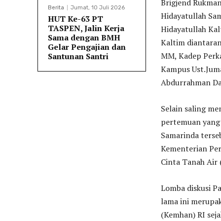
Brigjend Rukma
Berita
Jumat, 10 Juli 2026
Hidayatullah Sa
HUT Ke-63 PT
TASPEN, Jalin Kerja
Hidayatullah Ka
Sama dengan BMH
Kaltim diantaran
Gelar Pengajian dan
MM, Kadep Perka
Santunan Santri
Kampus Ust.Juma
Abdurrahman Dae
Selain saling me
pertemuan yang 
Samarinda terse
Kementerian Per
Cinta Tanah Air 
Lomba diskusi Pa
lama ini merupa
(Kemhan) RI sej