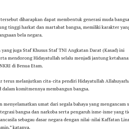
n tersebut diharapkan dapat membentuk generasi muda bangs
g tinggi harkat dan martabat bangsa, memiliki karakter yan
ngsaan bela negara.
yang juga Staf Khusus Staf TNI Angkatan Darat (Kasad) ini
erta mendorong Hidayatullah selalu menjadi jantung ketahan
NKRI di Benua Etam.
r terus melanjutkan cita-cita pendiri Hidayatullah Allahuyar
id dalam komitmennya membangun bangsa.
 menyelamatkan umat dari segala bahaya yang mengancam s
sintegrasi bangsa dan narkoba serta pengaruh isme-isme yang t
ancasila sebagau dasar negara dengan nilai-nilai Kaffatan Lin
min,” katanya.