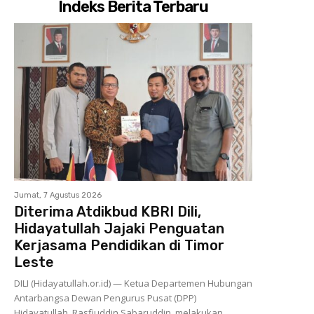
Indeks Berita Terbaru
Jumat, 7 Agustus 2026
Diterima Atdikbud KBRI Dili,
Hidayatullah Jajaki Penguatan
Kerjasama Pendidikan di Timor
Leste
DILI (Hidayatullah.or.id) — Ketua Departemen Hubungan
Antarbangsa Dewan Pengurus Pusat (DPP)
Hidayatullah, Rasfiuddin Sabaruddin, melakukan