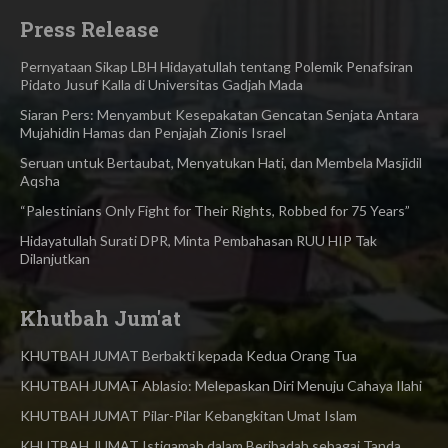
Press Release
Pernyataan Sikap LBH Hidayatullah tentang Polemik Penafsiran
Pidato Jusuf Kalla di Universitas Gadjah Mada
Siaran Pers: Menyambut Kesepakatan Gencatan Senjata Antara
Mujahidin Hamas dan Penjajah Zionis Israel
Seruan untuk Bertaubat, Menyatukan Hati, dan Membela Masjidil
Aqsha
“Palestinians Only Fight for Their Rights, Robbed for 75 Years”
Hidayatullah Surati DPR, Minta Pembahasan RUU HIP Tak
Dilanjutkan
Khutbah Jum'at
KHUTBAH JUMAT Berbakti kepada Kedua Orang Tua
KHUTBAH JUMAT Ablasio: Melepaskan Diri Menuju Cahaya Ilahi
KHUTBAH JUMAT Pilar-Pilar Kebangkitan Umat Islam
KHUTBAH JUMAT Istiqamah dalam Beribadah sebagai Tanda