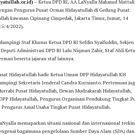
atullah.or.id) –
Ketua DPD RI, AA LaNyalla Mahmud Mattalit
dengan Pengurus Pusat Ormas Hidayatullah di Gedung Pusat
llah kawasan Cipinang Cimpedak, Jakarta Timur, Jumat, 14
5/4/2022).
idampingi Staf Khusus Ketua DPD RI Sefdin Syaifuddin, Sekje
Deputi Administrasi DPD RI Lalu Niqman Zahir, Staf Ahli Ket
rman beserta jajaran staf lainnya.
usat Hidayatullah hadir Ketua Umum DPP Hidayatullah KH
ampingi Sekretaris Jenderal Candra Kurnianto. Pertemuan ju
Murrabi Pusat Hidayatullah, Dewan Mudzakarah Hidayatullah,
DPP Hidayatullah, Pengurus Organisasi Pendukung Tingkat P
n Pengurus Amal Usaha Tingkat Pusat Hidayatullah.
LaNyalla memaparkan situasi nasional dan internasional terkini
engenai bagaimana pengelolaan Sumber Daya Alam (SDA) dan