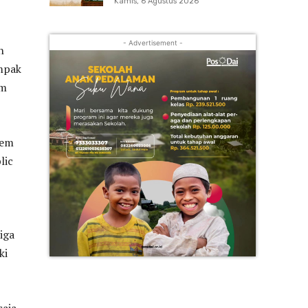
Kamis, 6 Agustus 2026
- Advertisement -
n
ampak
em
tem
lic
iga
ki