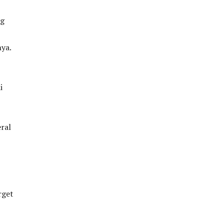
ng
nya.
i
ral
rget