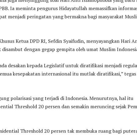
Nyalla juga menyinggung soal Hari Anti Islamophobia yang baru 
 PBB. Ia meminta pengurus Hidayatullah memassifkan informa
apat menjadi peringatan yang bermakna bagi masyarakat Musl
Khusus Ketua DPD RI, Sefdin Syaifudin, menyayangkan Hari An
k disambut dengan gegap gempita oleh umat Muslim Indonesi
ada desakan kepada Legislatif untuk diratifikasi menjadi regula
emua kesepakatan internasional itu mutlak diratifikasi,” tegas
ung polarisasi yang terjadi di Indonesia. Menurutnya, hal itu
dential Threshold 20 persen dan semakin meruncing sejak Pem
sidential Threshold 20 persen tak membuka ruang bagi puter