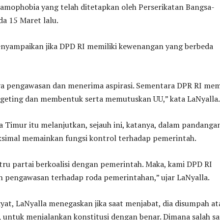
lamophobia yang telah ditetapkan oleh Perserikatan Bangsa-
a 15 Maret lalu.
enyampaikan jika DPD RI memiliki kewenangan yang berbeda
ya pengawasan dan menerima aspirasi. Sementara DPR RI memi
eting dan membentuk serta memutuskan UU,” kata LaNyalla.
a Timur itu melanjutkan, sejauh ini, katanya, dalam pandanga
ksimal memainkan fungsi kontrol terhadap pemerintah.
stru partai berkoalisi dengan pemerintah. Maka, kami DPD RI
 pengawasan terhadap roda pemerintahan,” ujar LaNyalla.
kyat, LaNyalla menegaskan jika saat menjabat, dia disumpah at
 untuk menjalankan konstitusi dengan benar. Dimana salah sa