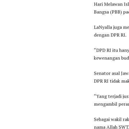
Hari Melawan Is
Bangsa (PBB) pad
LaNyalla juga m
dengan DPR RI.
“DPD RI itu han
kewenangan budg
Senator asal Jaw
DPR RI tidak ma
“Yang terjadi ju
mengambil peran
Sebagai wakil ra
nama Allah SWT,