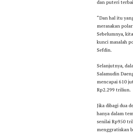
dan puteri terba
“Dan hal itu yan
merasakan polari
Sebelumnya, kita
kunci masalah po
Sefdin.
Selanjutnya, da
Salamudin Daeng,
mencapai 610 jut
Rp2.299 triliun.
Jika dibagi dua
hanya dalam temp
senilai Rp950 tr
menggratiskan bi