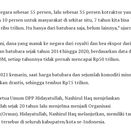
negara sebesar 55 persen, lalu sebesar 35 persen kotraktor ya
10 persen untuk masyarakat di sekitar situ, 7 tahun kita bisa
ibu triliun. Itu hanya dari batubara saja, belum lainnya,” ujar
ni, dana yang masuk ke negara dari royalti dan bea ekspor dari
an batubara sejak tahun 2014 hingga 2020, berdasarkan data d
M, setiap tahunnya tidak pernah mencapai Rp50 triliun.
021 kemarin, saat harga batubara dan sejumlah komoditi mine
an drastis, sehingga tembus Rp75 triliun.
Ketua Umum DPP Hidayatullah, Nashirul Haq menjelaskan
dah sejak 20 tahun lalu menjelma menjadi Organisasi
Ormas). Hidayatullah, Nashirul Haq melanjutkan, memiliki ta
tersebar di seluruh kabupaten/kota se-Indonesia.