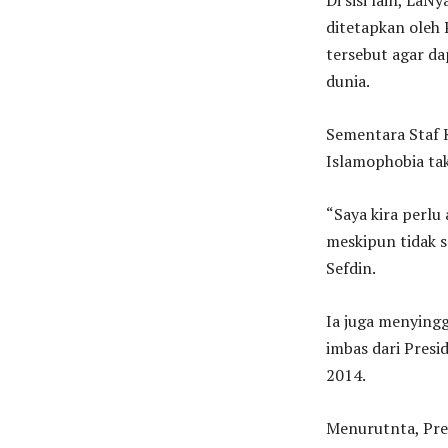
Di sisi lain, La
ditetapkan oleh
tersebut agar d
dunia.
Sementara Staf 
Islamophobia ta
“Saya kira perlu 
meskipun tidak s
Sefdin.
Ia juga menyingg
imbas dari Presi
2014.
Menurutnta, Pre