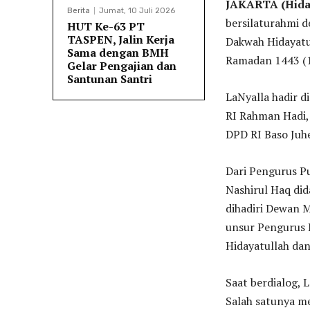
JAKARTA (Hiday
Berita
Jumat, 10 Juli 2026
bersilaturahmi 
HUT Ke-63 PT
TASPEN, Jalin Kerja
Dakwah Hidayatu
Sama dengan BMH
Ramadan 1443 (1
Gelar Pengajian dan
Santunan Santri
LaNyalla hadir d
RI Rahman Hadi, 
DPD RI Baso Juhe
Dari Pengurus P
Nashirul Haq did
dihadiri Dewan 
unsur Pengurus 
Hidayatullah da
Saat berdialog, 
Salah satunya m