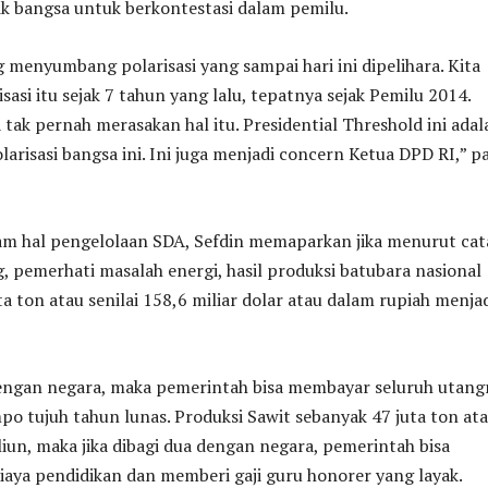
ik bangsa untuk berkontestasi dalam pemilu.
g menyumbang polarisasi yang sampai hari ini dipelihara. Kita
sasi itu sejak 7 tahun yang lalu, tepatnya sejak Pemilu 2014.
 tak pernah merasakan hal itu. Presidential Threshold ini adal
larisasi bangsa ini. Ini juga menjadi concern Ketua DPD RI,” p
lam hal pengelolaan SDA, Sefdin memaparkan jika menurut ca
 pemerhati masalah energi, hasil produksi batubara nasional
a ton atau senilai 158,6 miliar dolar atau dalam rupiah menja
 dengan negara, maka pemerintah bisa membayar seluruh utang
o tujuh tahun lunas. Produksi Sawit sebanyak 47 juta ton at
iliun, maka jika dibagi dua dengan negara, pemerintah bisa
aya pendidikan dan memberi gaji guru honorer yang layak.