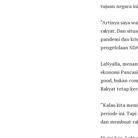
tujuan negara i
“Artinya saya w
rakyat. Dan situa
pandemi dan kris
pengelolaan SDA 
LaNyalla, menam
ekonomi Pancasil
good, bukan comm
Rakyat tetap ker
“Kalau kita memi
periode ini. Tapi
dan membuat raky