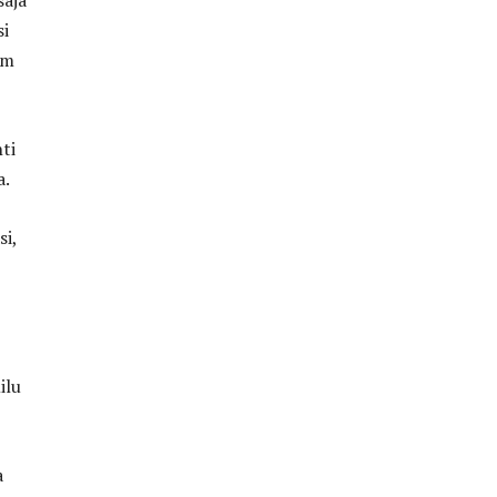
saja
si
im
ti
a.
si,
ilu
a