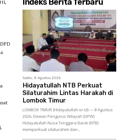
Indeks Berita Terbaru
ti,
n DPD
ua
Sabtu, 8 Agustus 2026
Hidayatullah NTB Perkuat
ga
Silaturahim Lintas Harakah di
Lombok Timur
usat
LOMBOK TIMUR (Hidayatullah.or.id) — 8 Agustus
2026. Dewan Pengurus Wilayah (DPW)
Hidayatullah Nusa Tenggara Barat (NTB)
.
memperkuat silaturahim dan...