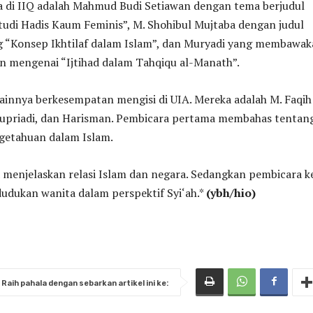
a di IIQ adalah Mahmud Budi Setiawan dengan tema berjudul
 Studi Hadis Kaum Feminis”, M. Shohibul Mujtaba dengan judul
 “Konsep Ikhtilaf dalam Islam”, dan Muryadi yang membawa
n mengenai “Ijtihad dalam Tahqiqu al-Manath”.
ainnya berkesempatan mengisi di UIA. Mereka adalah M. Faqih
upriadi, dan Harisman. Pembicara pertama membahas tentan
getahuan dalam Islam.
menjelaskan relasi Islam dan negara. Sedangkan pembicara k
dukan wanita dalam perspektif Syi‘ah.*
(ybh/hio)
Raih pahala dengan sebarkan artikel ini ke: