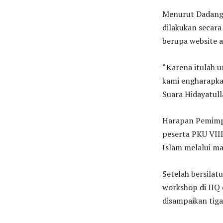
Menurut Dadang, 
dilakukan secara
berupa website a
“Karena itulah u
kami engharapka
Suara Hidayatull
Harapan Pemimpi
peserta PKU VII
Islam melalui ma
Setelah bersilat
workshop di IIQ 
disampaikan tig