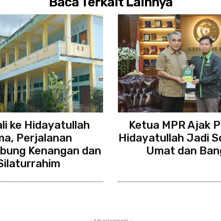
Baca Terkait Lainnya
i ke Hidayatullah
Ketua MPR Ajak 
ma, Perjalanan
Hidayatullah Jadi So
bung Kenangan dan
Umat dan Ban
Silaturrahim
- Advertisement -