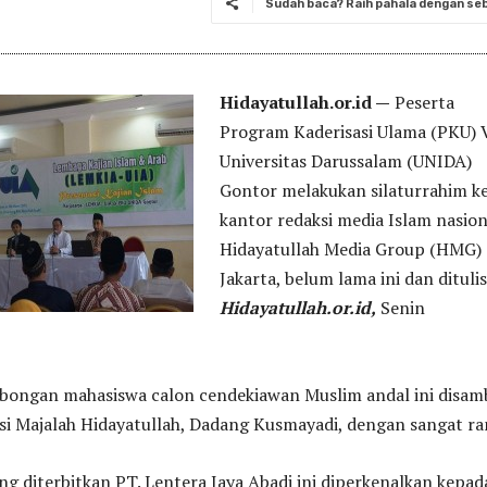
Sudah baca? Raih pahala dengan seba
Hidayatullah.or.id —
Peserta
Program Kaderisasi Ulama (PKU) V
Universitas Darussalam (UNIDA)
Gontor melakukan silaturrahim k
kantor redaksi media Islam nasion
Hidayatullah Media Group (HMG) 
Jakarta, belum lama ini dan ditulis
Hidayatullah.or.id,
Senin
ongan mahasiswa calon cendekiawan Muslim andal ini disam
i Majalah Hidayatullah, Dadang Kusmayadi, dengan sangat r
ng diterbitkan PT. Lentera Jaya Abadi ini diperkenalkan kepad