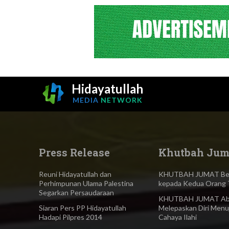
Hidayatullah
MEDIA
NETWORK
Press Release
Khutbah Jum
Reuni Hidayatullah dan
KHUTBAH JUMAT Ber
Perhimpunan Ulama Palestina
kepada Kedua Orang 
Segarkan Persaudaraan
KHUTBAH JUMAT Abl
Siaran Pers PP Hidayatullah
Melepaskan Diri Menu
Hadapi Pilpres 2014
Cahaya Ilahi