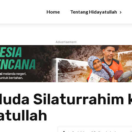
Home
Tentang Hidayatullah
Advertisement
uda Silaturrahim 
atullah