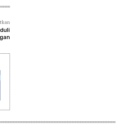
atkan
duli
ngan