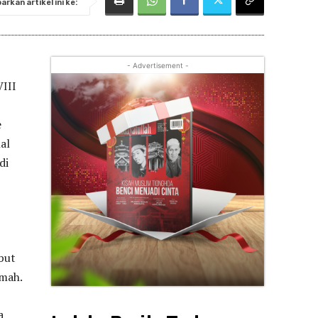
rkan artikel ini ke:
- Advertisement -
III
e
al
di
but
amah.
a