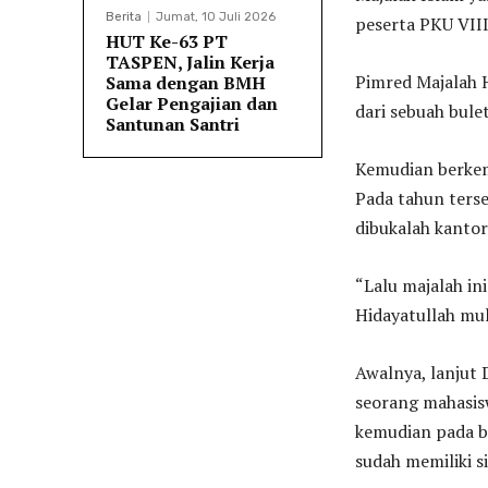
Berita
Jumat, 10 Juli 2026
peserta PKU VII
HUT Ke-63 PT
TASPEN, Jalin Kerja
Pimred Majalah H
Sama dengan BMH
Gelar Pengajian dan
dari sebuah bule
Santunan Santri
Kemudian berkem
Pada tahun terse
dibukalah kantor
“Lalu majalah ini
Hidayatullah mula
Awalnya, lanjut 
seorang mahasisw
kemudian pada b
sudah memiliki si