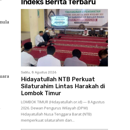
Indeks Berita Terbaru
rmula
Sabtu, 8 Agustus 2026
Suara
Hidayatullah NTB Perkuat
Silaturahim Lintas Harakah di
Lombok Timur
LOMBOK TIMUR (Hidayatullah.or.id) — 8 Agustus
a
2026. Dewan Pengurus Wilayah (DPW)
Hidayatullah Nusa Tenggara Barat (NTB)
memperkuat silaturahim dan...