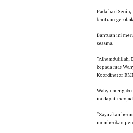
Pada hari Senin,
bantuan gerobak
Bantuan ini meru
sesama.
“Alhamdulillah,
kepada mas Wahy
Koordinator BMH
Wahyu mengaku s
ini dapat menjad
“Saya akan beru
memberikan pengh