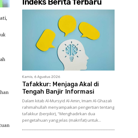
Indeks Berita Terbaru
ati,
tuk
bah
Kamis, 6 Agustus 2026
Tafakkur: Menjaga Akal di
Tengah Banjir Informasi
ahan
Dalam kitab Al-Mursyid Al-Amin, Imam Al-Ghazali
rahimahullah menyampaikan pengertian tentang
tafakkur (berpikir), "Menghadirkan dua
pengetahuan yang jelas (makrifat) untuk...
ntuan