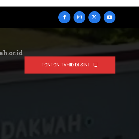
ah.or.id
TONTON TVHID DI SINI