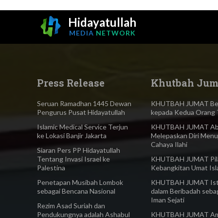
Hidayatullah
MEDIA
NETWORK
Press Release
Khutbah Jum
Seruan Ramadhan 1445 Dewan
KHUTBAH JUMAT Ber
Pengurus Pusat Hidayatullah
kepada Kedua Orang 
Islamic Medical Service Terjun
KHUTBAH JUMAT Abl
ke Lokasi Banjir Jakarta
Melepaskan Diri Menu
Cahaya Ilahi
Siaran Pers PP Hidayatullah
Tentang Invasi Israel ke
KHUTBAH JUMAT Pilar
Palestina
Kebangkitan Umat Is
Penetapan Musibah Lombok
KHUTBAH JUMAT Ist
sebagai Bencana Nasional
dalam Beribadah seba
Iman Sejati
Rezim Asad Suriah dan
Pendukungnya adalah Ashabul
KHUTBAH JUMAT Am