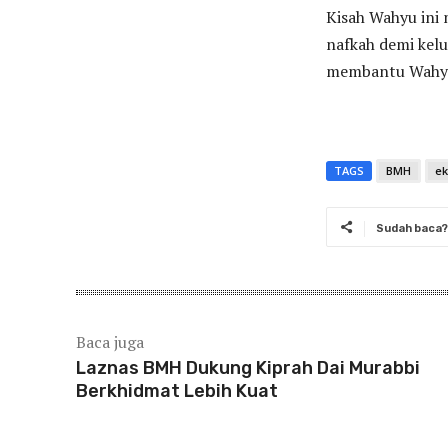
Kisah Wahyu ini 
nafkah demi kel
membantu Wahyu
TAGS
BMH
ek
Sudah baca? 
Baca juga
Laznas BMH Dukung Kiprah Dai Murabbi
Berkhidmat Lebih Kuat