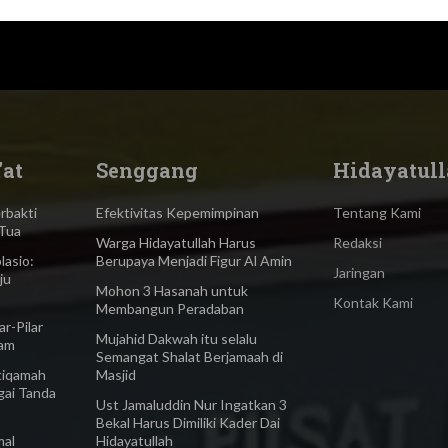
'at
Senggang
Hidayatull
bakti
Efektivitas Kepemimpinan
Tentang Kami
Tua
Warga Hidayatullah Harus
Redaksi
asio:
Berupaya Menjadi Figur Al Amin
Jaringan
ju
Mohon 3 Hasanah untuk
Kontak Kami
Membangun Peradaban
-Pilar
Mujahid Dakwah itu selalu
lam
Semangat Shalat Berjamaah di
iqamah
Masjid
gai Tanda
Ust Jamaluddin Nur Ingatkan 3
Bekal Harus Dimiliki Kader Dai
al
Hidayatullah