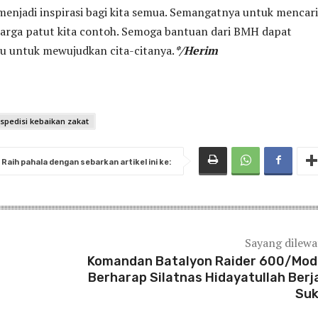
menjadi inspirasi bagi kita semua. Semangatnya untuk mencari
uarga patut kita contoh. Semoga bantuan dari BMH dapat
 untuk mewujudkan cita-citanya.
*/Herim
spedisi kebaikan zakat
Raih pahala dengan sebarkan artikel ini ke:
Sayang dilew
Komandan Batalyon Raider 600/Mo
Berharap Silatnas Hidayatullah Berj
Suk