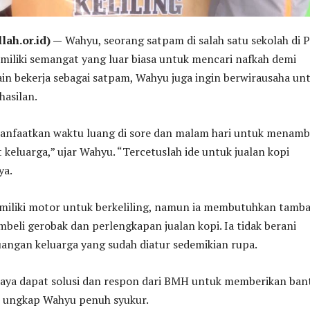
lah.or.id) —
Wahyu, seorang satpam di salah satu sekolah di P
miliki semangat yang luar biasa untuk mencari nafkah demi
ain bekerja sebagai satpam, Wahyu juga ingin berwirausaha un
asilan.
anfaatkan waktu luang di sore dan malam hari untuk menam
 keluarga,” ujar Wahyu. “Tercetuslah ide untuk jualan kopi
ya.
iliki motor untuk berkeliling, namun ia membutuhkan tamb
eli gerobak dan perlengkapan jualan kopi. Ia tidak berani
ngan keluarga yang sudah diatur sedemikian rupa.
 saya dapat solusi dan respon dari BMH untuk memberikan ba
,” ungkap Wahyu penuh syukur.