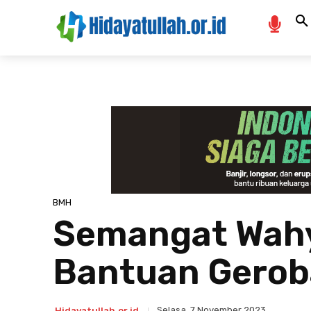
BMH
Semangat Wahy
Bantuan Gerob
Selasa, 7 November 2023
Hidayatullah.or.id