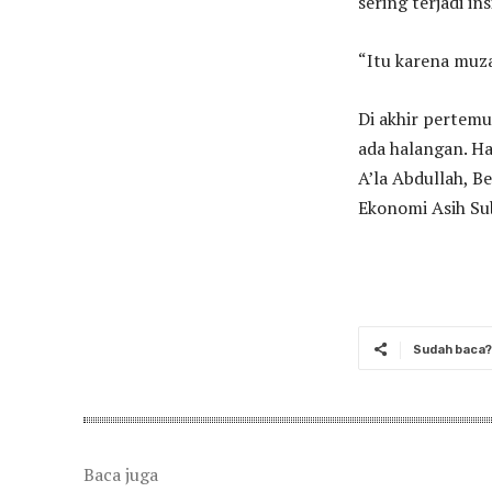
sering terjadi i
“Itu karena muz
Di akhir pertemu
ada halangan. Ha
A’la Abdullah, 
Ekonomi Asih Su
Sudah baca? 
Baca juga