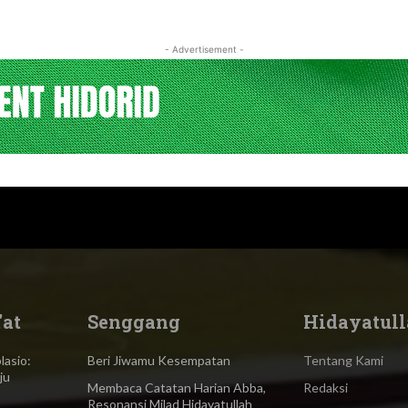
- Advertisement -
'at
Senggang
Hidayatull
asio:
Beri Jiwamu Kesempatan
Tentang Kami
ju
Membaca Catatan Harian Abba,
Redaksi
Resonansi Milad Hidayatullah