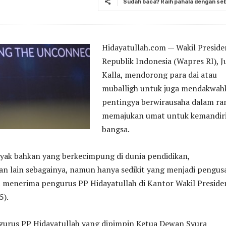
Sudah baca? Raih pahala dengan seba
Hidayatullah.com — Wakil Preside
Republik Indonesia (Wapres RI), J
Kalla, mendorong para dai atau
muballigh untuk juga mendakwah
pentingya berwirausaha dalam ra
memajukan umat untuk kemandir
bangsa.
yak bahkan yang berkecimpung di dunia pendidikan,
n lain sebagainya, namun hanya sedikit yang menjadi pengus
t menerima pengurus PP Hidayatullah di Kantor Wakil Preside
5).
urus PP Hidayatullah yang dipimpin Ketua Dewan Syura