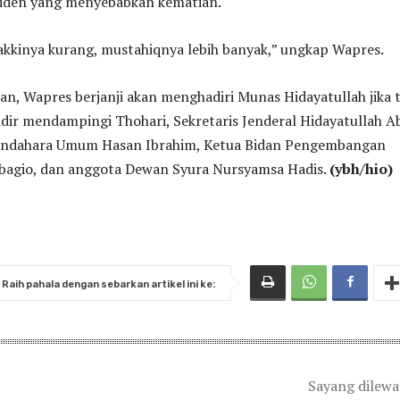
nsiden yang menyebabkan kematian.
akkinya kurang, mustahiqnya lebih banyak,” ungkap Wapres.
an, Wapres berjanji akan menghadiri Munas Hidayatullah jika 
dir mendampingi Thohari, Sekretaris Jenderal Hidayatullah A
Bendahara Umum Hasan Ibrahim, Ketua Bidan Pengembangan
bagio, dan anggota Dewan Syura Nursyamsa Hadis.
(ybh/hio)
Raih pahala dengan sebarkan artikel ini ke:
Sayang dilew