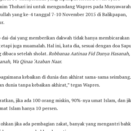
mim Thohari ini untuk mengundang Wapres pada Musyawarah
ullah yang ke-4 tanggal 7-10 November 2015 di Balikpapan,
r.
 dai-dai yang memberikan dakwah tidak hanya membicarakan
tetapi juga muamalah. Hal ini, kata dia, sesuai dengan doa Sap
g dibaca setelah sholat.
Robbanaa Aatinaa Fid Dunya Hasanah,
sanah, Wa Qinaa ‘Azaban Naar.
 bagaimana kebaikan di dunia dan akhirat sama-sama seimbang.
an dunia tanpa kebaikan akhirat,” tegas Wapres.
tkan, jika ada 100 orang miskin, 90%-nya umat Islam, dan ji
mat Islam hanya 10 persen.
hkan jika ada pembagian zakat, banyak yang mengantri bah