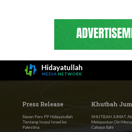
Hidayatullah
MEDIA
NETWORK
Press Release
Khutbah Jum
Siaran Pers PP Hidayatullah
KHUTBAH JUMAT Abl
Tentang Invasi Israel ke
Melepaskan Diri Menu
Palestina
Cahaya Ilahi