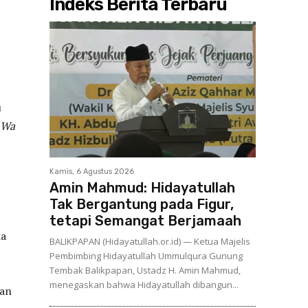
Indeks Berita Terbaru
u
 Wa
Kamis, 6 Agustus 2026
Amin Mahmud: Hidayatullah
Tak Bergantung pada Figur,
tetapi Semangat Berjamaah
ka
BALIKPAPAN (Hidayatullah.or.id) — Ketua Majelis
Pembimbing Hidayatullah Ummulqura Gunung
Tembak Balikpapan, Ustadz H. Amin Mahmud,
menegaskan bahwa Hidayatullah dibangun...
kan