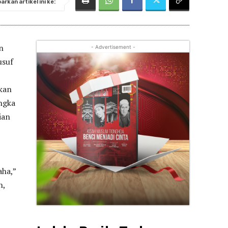
rkan artikel ini ke:
n
- Advertisement -
usuf
kan
ngka
ian
aha,”
n,