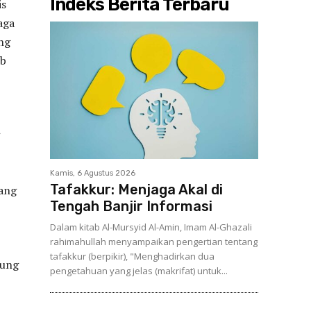
Indeks Berita Terbaru
is
aga
ng
ab
Kamis, 6 Agustus 2026
Tafakkur: Menjaga Akal di
rang
Tengah Banjir Informasi
Dalam kitab Al-Mursyid Al-Amin, Imam Al-Ghazali
rahimahullah menyampaikan pengertian tentang
tafakkur (berpikir), "Menghadirkan dua
kung
pengetahuan yang jelas (makrifat) untuk...