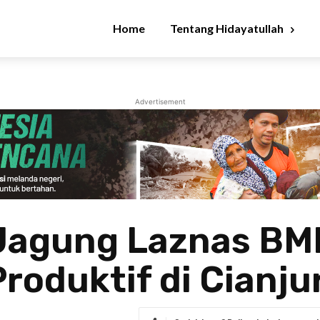
Home
Tentang Hidayatullah
Advertisement
Jagung Laznas BMH
roduktif di Cianju