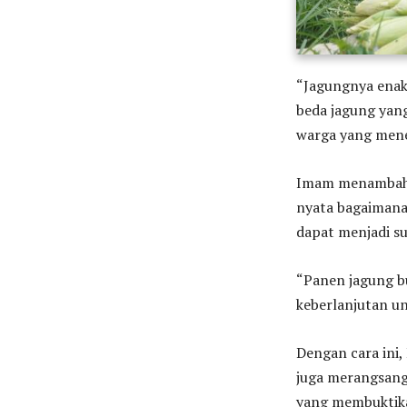
“Jagungnya enak 
beda jagung yan
warga yang mene
Imam menambahka
nyata bagaimana 
dapat menjadi s
“Panen jagung b
keberlanjutan u
Dengan cara ini
juga merangsang
yang membuktika