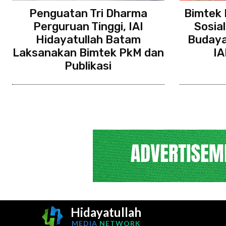
Penguatan Tri Dharma
Bimtek 
Perguruan Tinggi, IAI
Sosia
Hidayatullah Batam
Budaya 
Laksanakan Bimtek PkM dan
IA
Publikasi
Hidayatullah
MEDIA
NETWORK