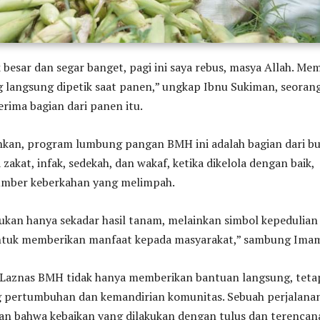
besar dan segar banget, pagi ini saya rebus, masya Allah. Me
g langsung dipetik saat panen,” ungkap Ibnu Sukiman, seoran
rima bagian dari panen itu.
n, program lumbung pangan BMH ini adalah bagian dari bu
zakat, infak, sedekah, dan wakaf, ketika dikelola dengan baik,
umber keberkahan yang melimpah.
ukan hanya sekadar hasil tanam, melainkan simbol kepedulian
ntuk memberikan manfaat kepada masyarakat,” sambung Ima
, Laznas BMH tidak hanya memberikan bantuan langsung, teta
 pertumbuhan dan kemandirian komunitas. Sebuah perjalana
n bahwa kebaikan yang dilakukan dengan tulus dan terencan