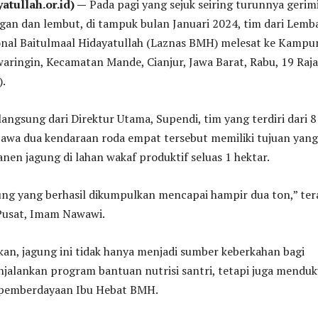
tullah.or.id) —
Pada pagi yang sejuk seiring turunnya gerim
gan dan lembut, di tampuk bulan Januari 2024, tim dari Lemb
onal Baitulmaal Hidayatullah (Laznas BMH) melesat ke Kampu
aringin, Kecamatan Mande, Cianjur, Jawa Barat, Rabu, 19 Raj
).
angsung dari Direktur Utama, Supendi, tim yang terdiri dari 8
wa dua kendaraan roda empat tersebut memiliki tujuan yang
anen jagung di lahan wakaf produktif seluas 1 hektar.
ung yang berhasil dikumpulkan mencapai hampir dua ton,” te
sat, Imam Nawawi.
n, jagung ini tidak hanya menjadi sumber keberkahan bagi
jalankan program bantuan nutrisi santri, tetapi juga mendu
pemberdayaan Ibu Hebat BMH.