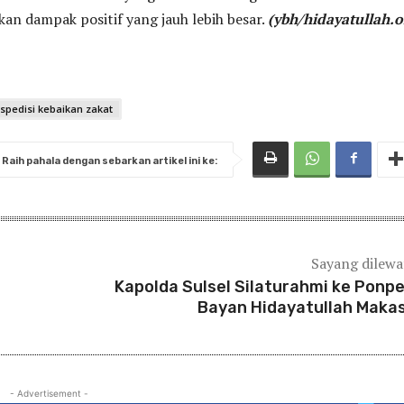
an dampak positif yang jauh lebih besar.
(ybh/hidayatullah.o
spedisi kebaikan zakat
Raih pahala dengan sebarkan artikel ini ke:
Sayang dilew
Kapolda Sulsel Silaturahmi ke Ponpe
Bayan Hidayatullah Maka
- Advertisement -