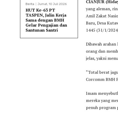
CIANJUR (Hidaya
Berita
Jumat, 10 Juli 2026
yang aleman, rin
HUT Ke-63 PT
TASPEN, Jalin Kerja
Amil Zakat Nasi
Sama dengan BMH
Baru, Desa Kutaw
Gelar Pengajian dan
1445 (31/1/2024
Santunan Santri
Dibawah arahan l
orang dan memba
jelas, yakni mem
“Total berat jag
Corcomm BMH Pu
Imam menyebutka
mereka yang men
penuh program 