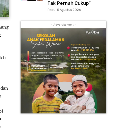
Tak Pernah Cukup”
Rabu, 5 Agustus 2026
- Advertisement -
mang
g
kti
 dan
m.
pi
n
a