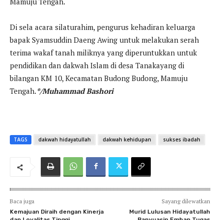
Mamuju Tengah.
Di sela acara silaturahim, pengurus kehadiran keluarga
bapak Syamsuddin Daeng Awing untuk melakukan serah
terima wakaf tanah miliknya yang diperuntukkan untuk
pendidikan dan dakwah Islam di desa Tanakayang di
bilangan KM 10, Kecamatan Budong Budong, Mamuju
Tengah.
*/Muhammad Bashori
TAGS
dakwah hidayatullah
dakwah kehidupan
sukses ibadah
Baca juga
Sayang dilewatkan
Kemajuan Diraih dengan Kinerja
Murid Lulusan Hidayatullah
dan Loyalitas Tinggi
Banyuasin Emban Tugas